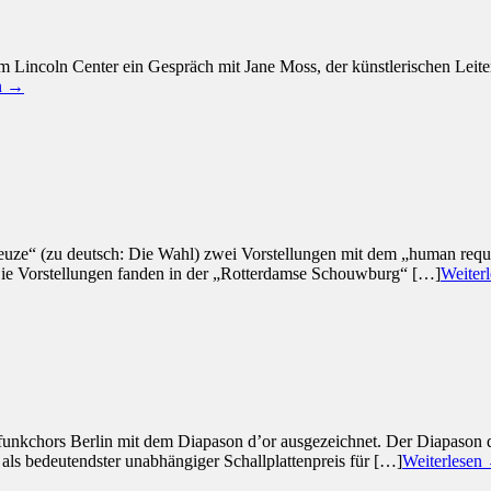
Lincoln Center ein Gespräch mit Jane Moss, der künstlerischen Leiteri
en →
ze“ (zu deutsch: Die Wahl) zwei Vorstellungen mit dem „human requi
e Vorstellungen fanden in der „Rotterdamse Schouwburg“ […]
Weiter
unkchors Berlin mit dem Diapason d’or ausgezeichnet. Der Diapason d’
ls bedeutendster unabhängiger Schallplattenpreis für […]
Weiterlesen